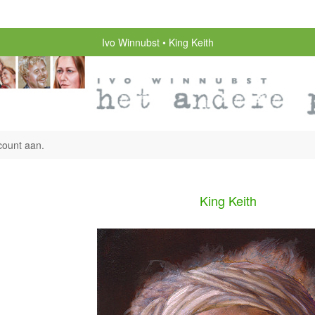
Ivo Winnubst
King Keith
count aan
.
King Keith