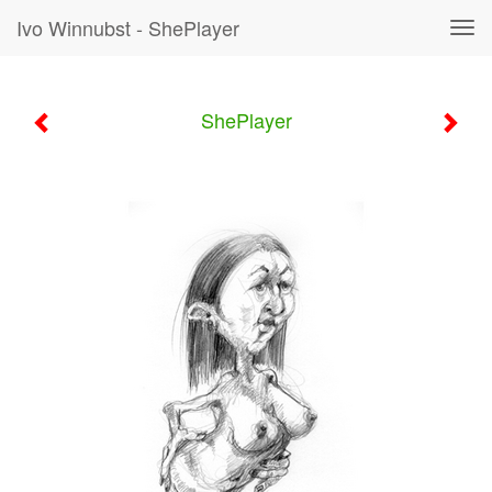
Ivo Winnubst - ShePlayer
Tog
navi
ShePlayer