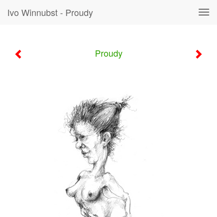
Ivo Winnubst - Proudy
Tog
navi
Proudy