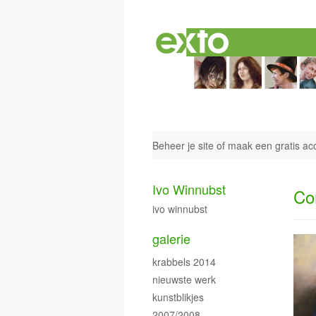
Beheer je site
of
maak een gratis ac
Ivo Winnubst
Co
ivo winnubst
galerie
krabbels 2014
nieuwste werk
kunstblikjes
2007/2008