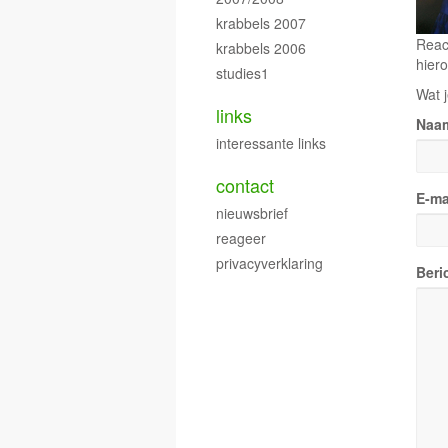
krabbels 2007
Reac
krabbels 2006
hiero
studies1
Wat j
links
Naa
interessante links
contact
E-ma
nieuwsbrief
reageer
privacyverklaring
Beri